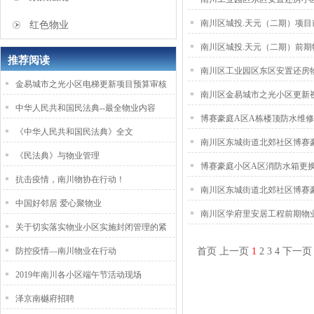
南川区城投.天元（二期）项目
红色物业
南川区城投.天元（二期）前
推荐阅读
南川区工业园区东区安置还房物
金易城市之光小区电梯更新项目预算审核
南川区金易城市之光小区更新视
中华人民共和国民法典--最全物业内容
博赛豪庭A区A栋楼顶防水维修工
《中华人民共和国民法典》全文
南川区东城街道北郊社区博赛
《民法典》与物业管理
博赛豪庭小区A区消防水箱更换
抗击疫情，南川物协在行动！
南川区东城街道北郊社区博赛
中国好邻居 爱心聚物业
南川区学府里安居工程前期物业
关于切实落实物业小区实施封闭管理的紧
防控疫情—南川物业在行动
首页
上一页
1
2
3
4
下一页
2019年南川各小区端午节活动现场
泽京南樾府招聘